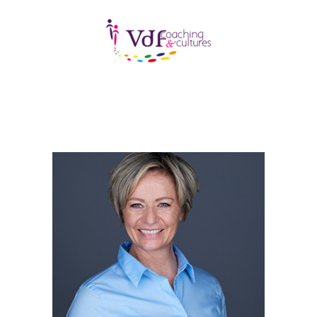
SUISSE ALLEMANDE
Psychologue coach
Conseillère de la
fondation Promotion
Santé
Animatrice d’ateliers
+41 78 746 98 18