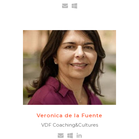
CHILIENNE
Diversité et Inclusion.
Formatrice et coach
interculturel,
Développement de
l’intelligence Culturelle
+41 79 944 9079
Veronica de la Fuente
VDF Coaching&Cultures