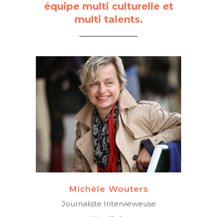
équipe multi culturelle et
multi talents.
SUISSE
Animation Art Culture
Organisation d’ateliers «
philo, science, création… »
pour mettre en
perspective une
problématique, valoriser
l’individu, le lien, le groupe
+ 33 682 172 725
Michèle Wouters
Journaliste Intervieweuse