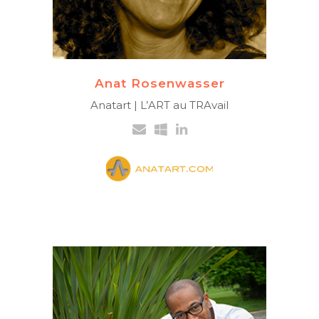
l’expression picturale
+41 79 507 66 21
Anat Rosenwasser
Anatart | L’ART au TRAvail
FRANCE-ANTILLES
Artiste-coach
Animation d’ateliers de